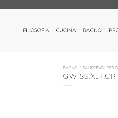
FILOSOFIA
CUCINA
BAGNO
PR
BAGNO
/
SALISCENDI PER 
GW-SS.XJT.CR