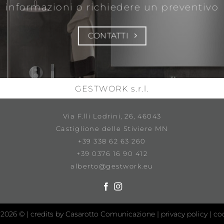
informazioni
o richiedere un preventivo
CONTATTI
GESTWORK s.r.l.
Via F.lli Lodrini, 26, 46043
Castiglione delle Stiviere MN
+39 338 62 63 260
+39 0376 16 90 412
alberto@gestwork.eu
 2026 © |
credits by Casarotto Comunicazione
|
privacy policy
|
coo