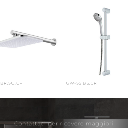
BR.SQ.CR
GW-SS.BS.CR
Contattaci per ricevere maggiori