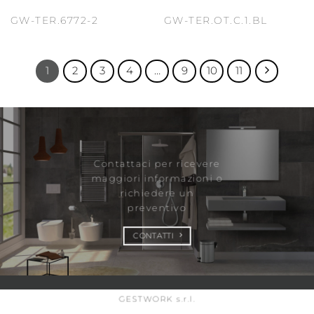
GW-TER.6772-2
GW-TER.OT.C.1.BL
1
2
3
4
…
9
10
11
Contattaci per ricevere
maggiori informazioni
o
richiedere un
preventivo
CONTATTI
GESTWORK s.r.l.