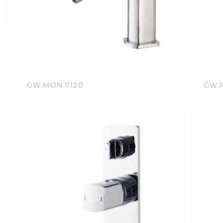
GW.MON.7120
GW.