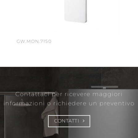
GW.MON.7150
Contattaci per ricevere maggiori
informazioni
o richiedere un preventivo
CONTATTI