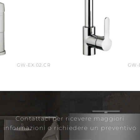
GW-EX.02.CR
GW-
Contattaci per ricevere maggiori
informazioni
o richiedere un preventivo